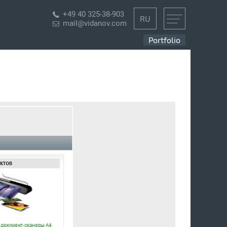
+49 40 325-38-903
RU
mail@vidanov.com
Portfolio