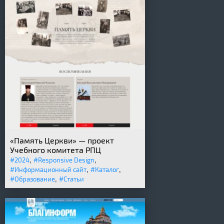
«Память Церкви» — проект
Учебного комитета РПЦ
,
,
#2024
#Responsive Design
,
,
#Информационный сайт
#Каталог
,
#Образование
#Статьи