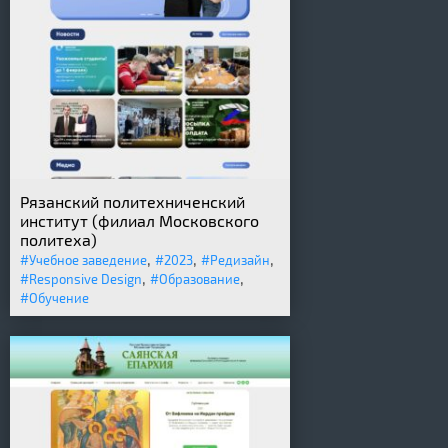
Рязанский политехниченский
институт (филиал Московского
политеха)
,
,
,
#Учебное заведение
#2023
#Редизайн
,
,
#Responsive Design
#Образование
#Обучение