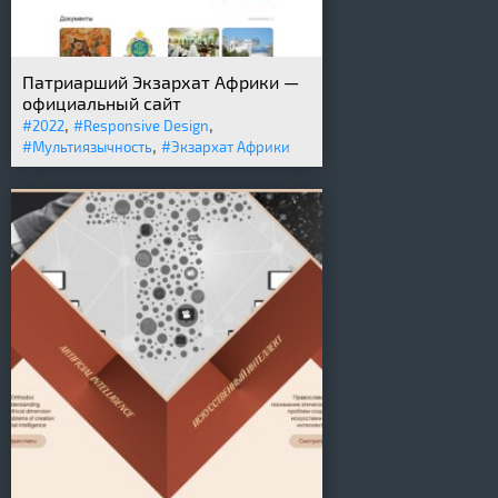
Патриарший Экзархат Африки —
официальный сайт
,
,
#2022
#Responsive Design
,
#Мультиязычность
#Экзархат Африки