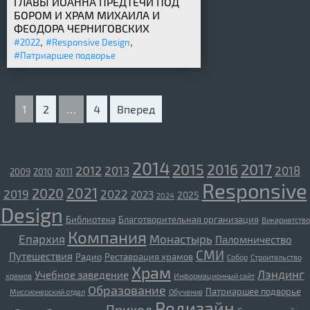
ГЛАВЫ ИОАННА ПРЕДТЕЧИ ПОД
БОРОМ И ХРАМ МИХАИЛА И
ФЕОДОРА ЧЕРНИГОВСКИХ
,
,
#2022
#Responsive Design
#Патриаршее подворье
1
2
…
4
Вперед
2014
2015
2017
2016
2012
2013
2018
2009
2010
2011
Responsive
2021
2020
2019
2022
2023
2025
2024
Design
Библиотека
Благотворительная организация
Викариатство
Компания
Епархия
Монастырь
Паломничество
СМИ
Путешествия
Радио
Реставрация храмов
Собор
Строительство
Храм
Лэндинг
Учебное заведение
храмов
Информационный сайт
Образование
Патриаршее подворье
Миссионерский отдел
Обучение
Редизайн
Приход