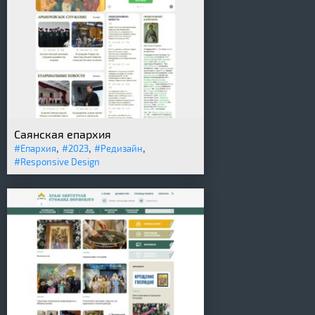
Саянская епархия
,
,
,
#Епархия
#2023
#Редизайн
#Responsive Design