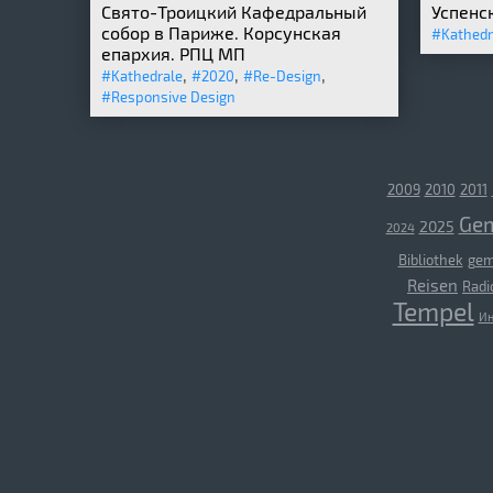
Свято-Троицкий Кафедральный
Успенс
собор в Париже. Корсунская
#Kathedr
епархия. РПЦ МП
,
,
,
#Kathedrale
#2020
#Re-Design
#Responsive Design
2009
2010
2011
Ge
2025
2024
Bibliothek
gem
Reisen
Radi
Tempel
Ин