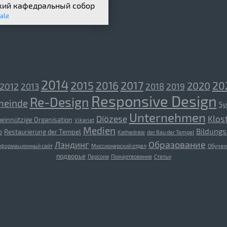
кий кафедральный собор
ale
2014
2015
2017
2016
20
2020
2012
2013
2018
2019
Responsive Design
Re-Design
meinde
Sy
Unternehmen
Diözese
Klos
einnützige Organisation
Vikariat
Medien
Bildungs
o
Restaurierung der Tempel
Kathedrale
der Bau der Tempel
Образование
Лэндинг
формационный сайт
Миссионерский отдел
Обучен
подворье
Персона
Пожертвование
Статьи