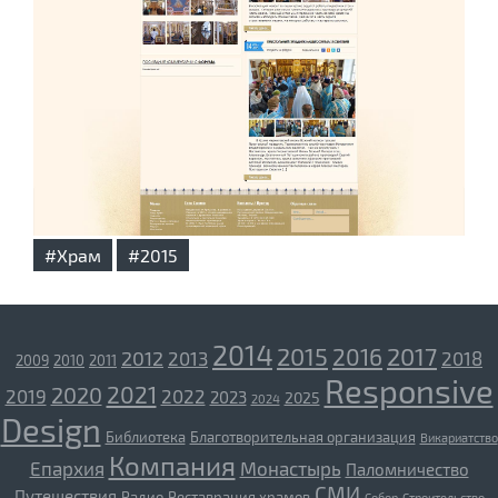
#Храм
#2015
2014
2015
2017
2016
2012
2013
2018
2009
2010
2011
Responsive
2021
2020
2019
2022
2023
2025
2024
Design
Библиотека
Благотворительная организация
Викариатство
Компания
Епархия
Монастырь
Паломничество
СМИ
Путешествия
Радио
Реставрация храмов
Собор
Строительство