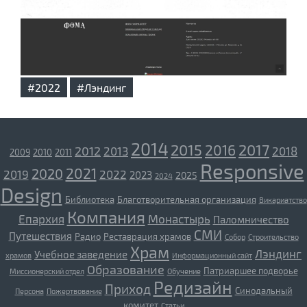
#2022
#Лэндинг
2014
2015
2017
2016
2012
2013
2018
2009
2010
2011
Responsive
2021
2020
2019
2022
2023
2025
2024
Design
Библиотека
Благотворительная организация
Викариатство
Компания
Епархия
Монастырь
Паломничество
СМИ
Путешествия
Радио
Реставрация храмов
Собор
Строительство
Храм
Лэндинг
Учебное заведение
храмов
Информационный сайт
Образование
Патриаршее подворье
Миссионерский отдел
Обучение
Редизайн
Приход
Синодальный
Персона
Пожертвование
комитет
Статьи