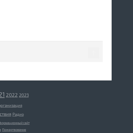
21
2022
2023
организация
ствия
Радио
формационный сайт
а
Пожертвование