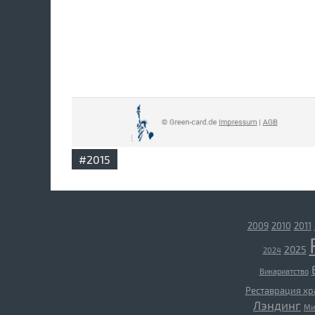
#2015
2009
2010
2011
2025
2024
Викариатство
Реставрация х
Лэндинг
Ми