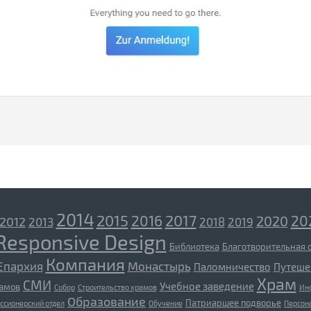
2014
2015
2017
2016
20
2020
2012
2013
2018
2019
Responsive Design
Библиотека
Благотворительная 
Компания
Епархия
Монастырь
Паломничество
Путеше
Храм
СМИ
Учебное заведение
рамов
Собор
Строительство храмов
Ин
Образование
Патриаршее подворье
ссионерский отдел
Обучение
Персон