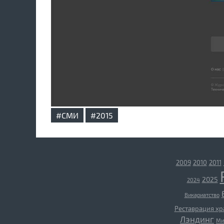
#СМИ
#2015
2009
2010
2011
2025
2024
Викариатство
Реставрация х
Лэндинг
Ми