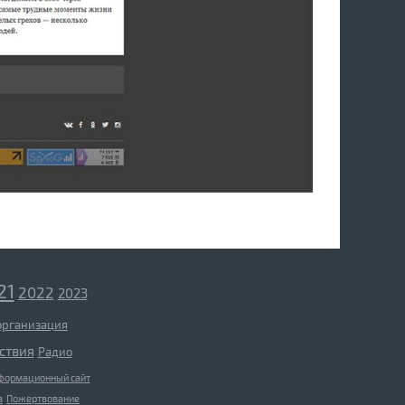
21
2022
2023
организация
ствия
Радио
формационный сайт
а
Пожертвование