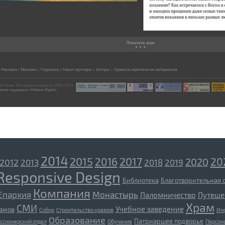
2014
2015
2017
2016
20
2020
2012
2013
2018
2019
Responsive Design
Библиотека
Благотворительная 
Компания
Епархия
Монастырь
Паломничество
Путеше
Храм
СМИ
Учебное заведение
рамов
Собор
Строительство храмов
Ин
Образование
Патриаршее подворье
ссионерский отдел
Обучение
Персон