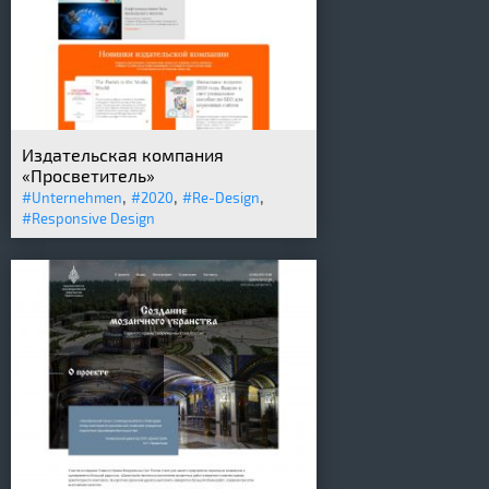
Издательская компания
«Просветитель»
,
,
,
#Unternehmen
#2020
#Re-Design
#Responsive Design