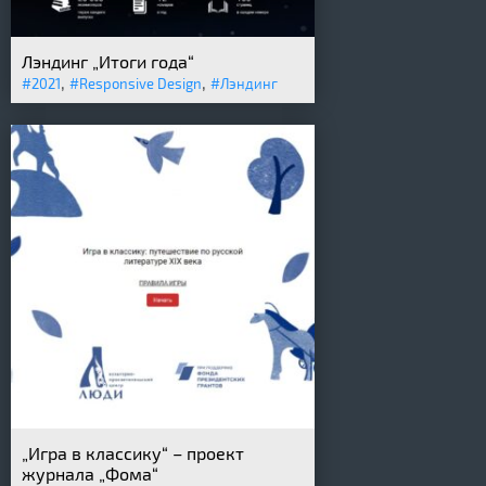
Лэндинг „Итоги года“
,
,
#2021
#Responsive Design
#Лэндинг
„Игра в классику“ – проект
журнала „Фома“