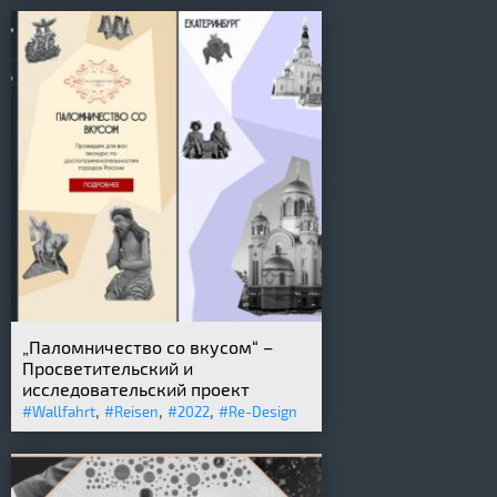
„Паломничество со вкусом“ –
Просветительский и
исследовательский проект
,
,
,
#Wallfahrt
#Reisen
#2022
#Re-Design