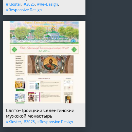
,
,
,
#Kloster
#2025
#Re-Design
#Responsive Design
Свято-Троицкий Селенгинский
мужской монастырь
,
,
#Kloster
#2025
#Responsive Design