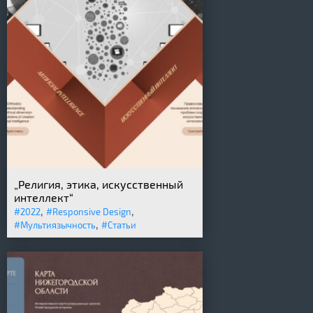
„Религия, этика, искусственный
интеллект“
,
,
#2022
#Responsive Design
,
#Мультиязычность
#Статьи