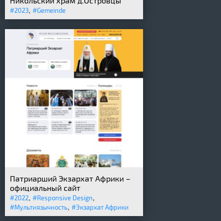
Никольский храм д.Островцы
,
#2023
#Gemeinde
Патриарший Экзархат Африки –
официальный сайт
,
,
#2022
#Responsive Design
,
#Мультиязычность
#Экзархат Африки