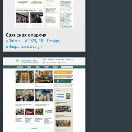
Саянская епархия
,
,
,
#Diözese
#2023
#Re-Design
#Responsive Design