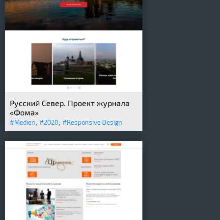
Русский Север. Проект журнала
«Фома»
,
,
#Medien
#2020
#Responsive Design