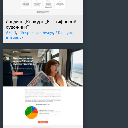
Лэндинг „Конкурс „Я – цифровой
художник““
,
,
,
#2021
#Responsive Design
#Конкурс
#Лэндинг