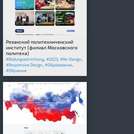
Рязанский политехниченский
институт (филиал Московского
политеха)
,
,
,
#Bildungseinrichtung
#2023
#Re-Design
,
,
#Responsive Design
#Образование
#Обучение