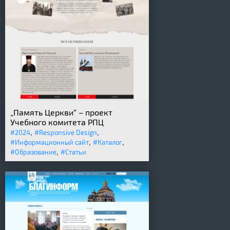
„Память Церкви“ – проект
Учебного комитета РПЦ
,
,
#2024
#Responsive Design
,
,
#Информационный сайт
#Каталог
,
#Образование
#Статьи