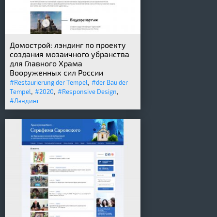
Домострой: лэндинг по проекту
создания мозаичного убранства
для Главного Храма
Вооруженных сил России
,
#Restaurierung der Tempel
#der Bau der
,
,
,
Tempel
#2020
#Responsive Design
#Лэндинг