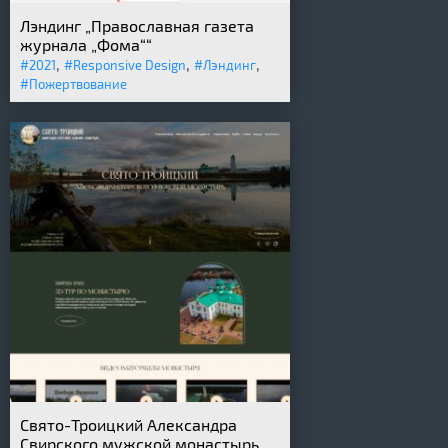
Лэндинг „Православная газета
журнала „Фома““
,
,
,
#2021
#Responsive Design
#Лэндинг
#Пожертвование
Свято-Троицкий Александра
Свирского мужской монастырь